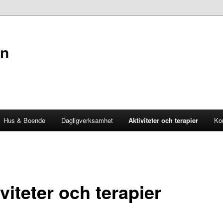
en
Hus & Boende
Dagligverksamhet
Aktiviteter och terapier
Kon
viteter och terapier