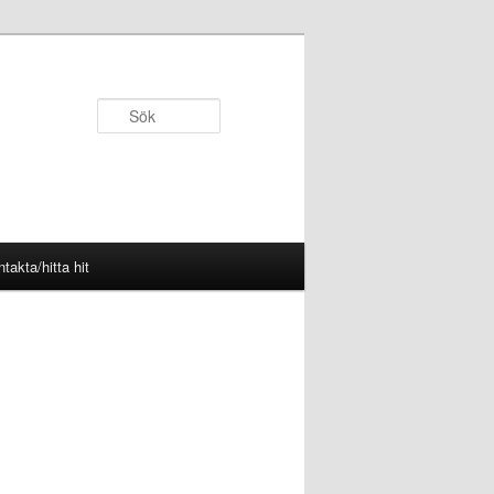
Sök
takta/hitta hit