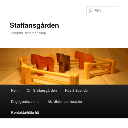
Sök
Staffansgården
Camphil Bygemenskap
Huvudmeny
Hem
Om Staffansgården
Hus & Boende
Hoppa
Dagligverksamhet
Aktiviteter och terapier
till
Kontakta/hitta hit
huvudinnehåll